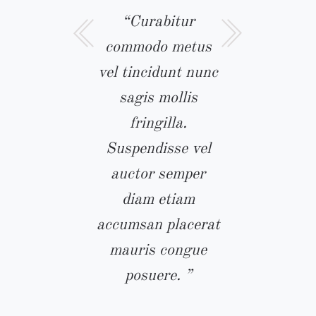
m placerat
“Curabitur
“Etiam pl
s non neque
commodo metus
mauris n
ue posuere
vel tincidunt nunc
congue po
rabitur
sagis mollis
curabi
odo metus
fringilla.
commo
idunt nunc
Suspendisse vel
tincidunt
s fringilla.
auctor semper
mollis frin
pendisse
diam etiam
Suspendis
ctor leo
accumsan placerat
auctor 
llus semper
mauris congue
phasellus 
diam. ”
posuere. ”
diam. 