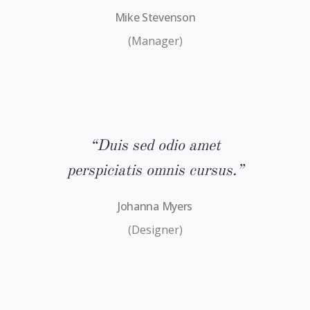
Mike Stevenson
(Manager)
“Duis sed odio amet
s.”
perspiciatis omnis cursus.”
pe
Johanna Myers
(Designer)