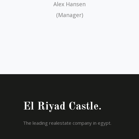
hanie Lucas
Alex Hansen
Johanna 
(CEO)
(Manager)
(Design
El Riyad Castle.
The leading realestate company in egypt.