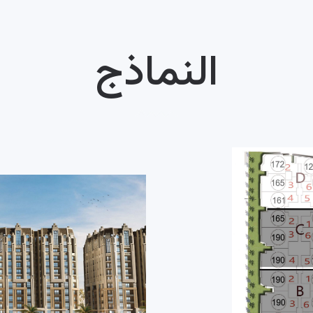
النماذج
360 V