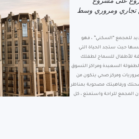
شروع على مشروع
ع تجاري ومروري وسط
د للمجمع “السكني” ، فهو
سها حيث ستجد الحياة التي
يقة للأطفال للسماح لطفلك
لطفولة السعيدة ومراكز التسوق
روريات ومركز صحي يتكون من
صحتك ورفاهيتك مصحوبة بمناظر
ن المجمع للراحة
واستمتع ، كل