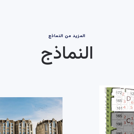
المزيد من النماذج
النماذج
360 V